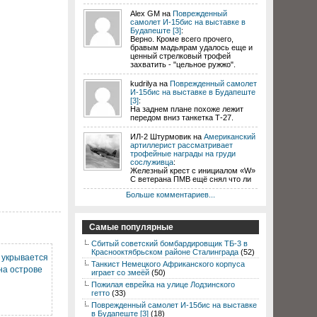
Alex GM на
Поврежденный
самолет И-15бис на выставке в
Будапеште [3]
:
Верно. Кроме всего прочего,
бравым мадьярам удалось еще и
ценный стрелковый трофей
захватить - "цельное ружжо".
kudrilya на
Поврежденный самолет
И-15бис на выставке в Будапеште
[3]
:
На заднем плане похоже лежит
передом вниз танкетка Т-27.
ИЛ-2 Штурмовик на
Американский
артиллерист рассматривает
трофейные награды на груди
сослуживца
:
Железный крест с инициалом «W»
С ветерана ПМВ ещё снял что ли
Больше комментариев...
Самые популярные
Сбитый советский бомбардировщик ТБ-3 в
Краснооктябрьском районе Сталинграда
(52)
 укрывается
Танкист Немецкого Африканского корпуса
 на острове
играет со змеёй
(50)
Пожилая еврейка на улице Лодзинского
гетто
(33)
Поврежденный самолет И-15бис на выставке
в Будапеште [3]
(18)