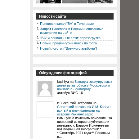
Новости сайта
Появился канал "ВА" в Телеграме
Запрет Facebook в России и связанные
изменения на сайте
"ВА" и социальные сети: перезагрузка
Новый, продвинутый поиск по фото
Новый логотип "Военного альбома"!
Обсуждение фотографий
kudrilya на
Высадка эвакуируемых
детей из автобуса у Московского
вокзала в Ленинграде
:
автобус ЗИС-16
Иннокентий Петрович на
Советский полковник И.М. Каргин,
взятый в плен финнами на
острове Рахмансаари
:
Вам нужно изменить описание. На
цифровой истории опубликовали
интервью с Баиром Иринчеевым,
вот подлинная биография: *
**Сентябрь 1941 года:** Раненым
в...