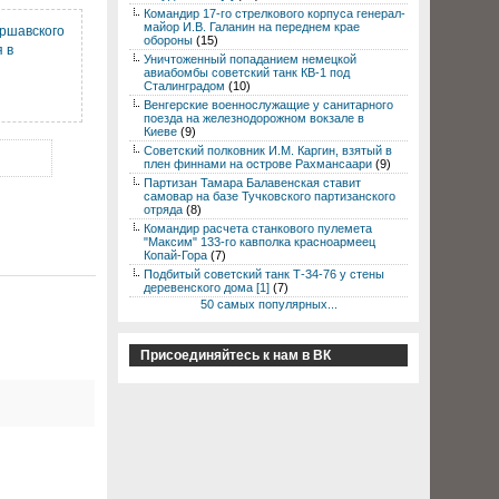
Командир 17-го стрелкового корпуса генерал-
майор И.В. Галанин на переднем крае
аршавского
обороны
(15)
 в
Уничтоженный попаданием немецкой
авиабомбы советский танк КВ-1 под
Сталинградом
(10)
Венгерские военнослужащие у санитарного
поезда на железнодорожном вокзале в
Киеве
(9)
Советский полковник И.М. Каргин, взятый в
плен финнами на острове Рахмансаари
(9)
Партизан Тамара Балавенская ставит
самовар на базе Тучковского партизанского
отряда
(8)
Командир расчета станкового пулемета
"Максим" 133-го кавполка красноармеец
Копай-Гора
(7)
Подбитый советский танк Т-34-76 у стены
деревенского дома [1]
(7)
50 самых популярных...
Присоединяйтесь к нам в ВК