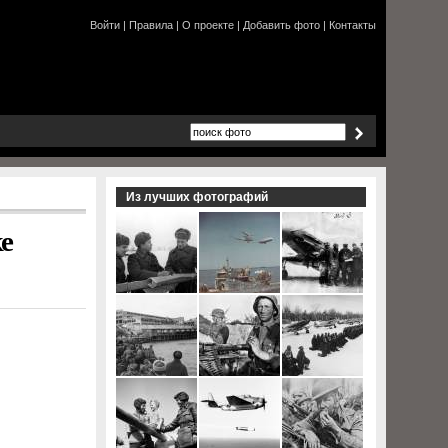
Войти
|
Правила
|
О проекте
|
Добавить фото
|
Контакты
Из лучших фотографий
е