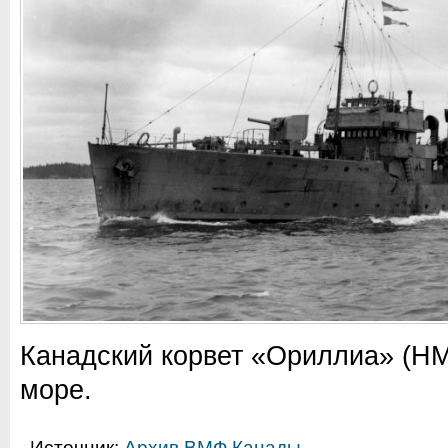
Канадский корвет «Ориллиа» (HMC
море.
Источник:
Архив ВМФ Канады
.