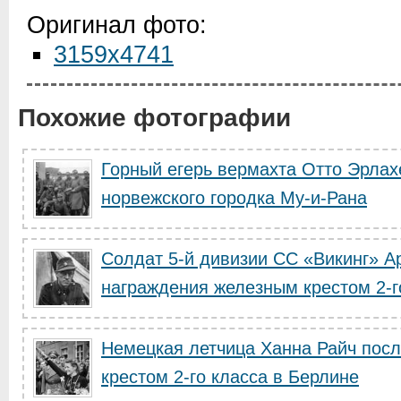
Оригинал фото:
3159x4741
Похожие фотографии
Горный егерь вермахта Отто Эрлах
норвежского городка Му-и-Рана
Cолдат 5-й дивизии СС «Викинг» А
награждения железным крестом 2-г
Немецкая летчица Ханна Райч пос
крестом 2-го класса в Берлине