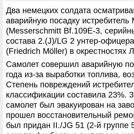
Два немецких солдата осматрив
аварийную посадку истребитель 
(Messerschmitt Bf.109E-3, серийн
состава 2.(J)/LG 2 унтер-офице
(Friedrich Möller) в окрестностях 
Самолет совершил аварийную по
года из-за выработки топлива, в
Степень повреждений истребите
классификации составила 23%. 3
самолет был эвакуирован на заво
прошел восстановительный ремон
был придан II./JG 51 (2-й группе