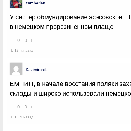
zamberlan
У сестёр обмундирование эсэсовское…П
в немецком прорезиненном плаще
0
0
13 л. назад
Kazimirchik
ЕМНИП, в начале восстания поляки за
склады и широко использовали немецк
0
0
13 л. назад