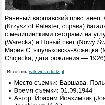
Раненый варшавский повстанец
(Krzysztof Palester, справа) бата
с медицинскими сестрами на угл
(Warecka) и Новый свет (Nowy Św
Мария Стыпульковска-Хожецка (M
Chojecka, дата рождения — 1926)
Источник:
wilk.wpk.p.lodz.pl
.
Место съемки: Варшава, Пол
Время съемки: 01.09.1944
Автор: Йоахим Йоахимчик (Jo