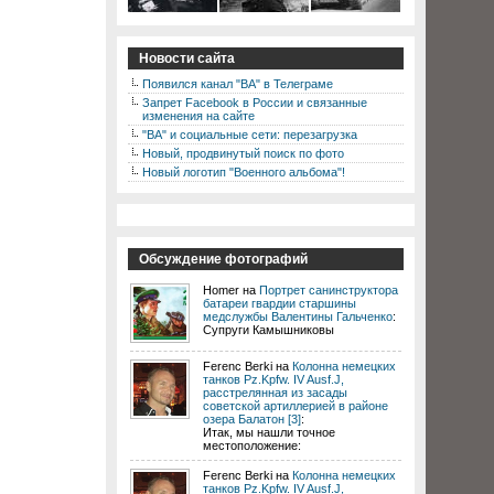
Новости сайта
Появился канал "ВА" в Телеграме
Запрет Facebook в России и связанные
изменения на сайте
"ВА" и социальные сети: перезагрузка
Новый, продвинутый поиск по фото
Новый логотип "Военного альбома"!
Обсуждение фотографий
Homer на
Портрет санинструктора
батареи гвардии старшины
медслужбы Валентины Гальченко
:
Супруги Камышниковы
Ferenc Berki на
Колонна немецких
танков Pz.Kpfw. IV Ausf.J,
расстрелянная из засады
советской артиллерией в районе
озера Балатон [3]
:
Итак, мы нашли точное
местоположение:
Ferenc Berki на
Колонна немецких
танков Pz.Kpfw. IV Ausf.J,