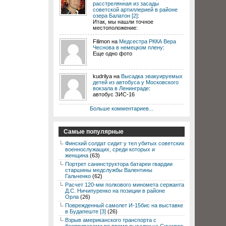
расстрелянная из засады
советской артиллерией в районе
озера Балатон [2]
:
Итак, мы нашли точное
местоположение:
Filimon на
Медсестра РККА Вера
Чеснова в немецком плену
:
Еще одно фото
kudrilya на
Высадка эвакуируемых
детей из автобуса у Московского
вокзала в Ленинграде
:
автобус ЗИС-16
Больше комментариев...
Самые популярные
Финский солдат сидит у тел убитых советских
военнослужащих, среди которых и
женщина
(63)
Портрет санинструктора батареи гвардии
старшины медслужбы Валентины
Гальченко
(62)
Расчет 120-мм полкового миномета сержанта
Д.С. Ничипуренко на позиции в районе
Орла
(26)
Поврежденный самолет И-15бис на выставке
в Будапеште [3]
(26)
Взрыв американского транспорта с