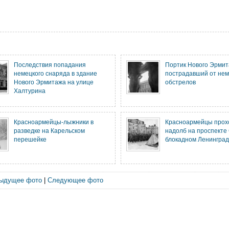
Последствия попадания
Портик Нового Эрмит
немецкого снаряда в здание
пострадавший от нем
Нового Эрмитажа на улице
обстрелов
Халтурина
Красноармейцы-лыжники в
Красноармейцы прох
разведке на Карельском
надолб на проспекте 
перешейке
блокадном Ленингра
ыдущее фото
|
Следующее фото