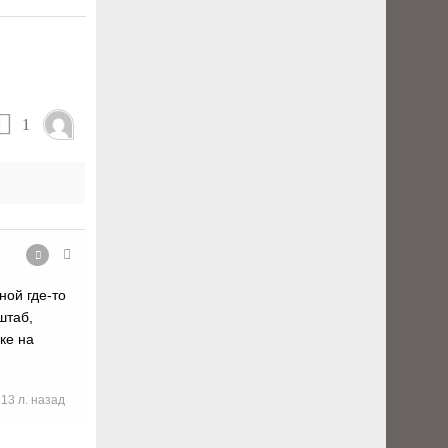
1
ной где-то
штаб,
ке на
13 л. назад