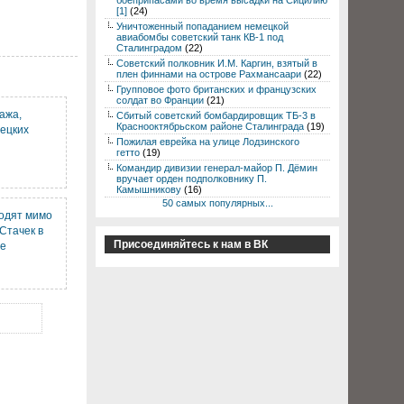
боеприпасами во время высадки на Сицилию
[1]
(24)
Уничтоженный попаданием немецкой
авиабомбы советский танк КВ-1 под
Сталинградом
(22)
Советский полковник И.М. Каргин, взятый в
плен финнами на острове Рахмансаари
(22)
Групповое фото британских и французских
солдат во Франции
(21)
ажа,
Сбитый советский бомбардировщик ТБ-3 в
Краснооктябрьском районе Сталинграда
(19)
ецких
Пожилая еврейка на улице Лодзинского
гетто
(19)
Командир дивизии генерал-майор П. Дёмин
вручает орден подполковнику П.
Камышникову
(16)
50 самых популярных...
одят мимо
Стачек в
Присоединяйтесь к нам в ВК
де