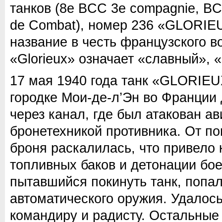
танков (8e BCC 3e compagnie, BC
de Combat), номер 236 «GLORIEU
название в честь французского в
«Glorieux» означает «славный», 
17 мая 1940 года танк «GLORIEU
городке Мои-де-л’Эн во Франции
через канал, где был атакован а
бронетехникой противника. От по
броня раскалилась, что привело 
топливных баков и детонации бо
пытавшийся покинуть танк, попал
автоматического оружия. Удалос
командиру и радисту. Остальные