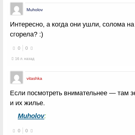
Muholov
Интересно, а когда они ушли, солома н
сгорела? :)
0
0
16 л. назад
vitashka
Если посмотреть внимательнее — там з
и их жилье.
Muholov
:
0
0