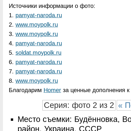
Источники информации о фото:
1.
pamyat-naroda.ru
2.
www.moypolk.ru
3.
www.moypolk.ru
4.
pamyat-naroda.ru
5.
soldat.moypolk.ru
6.
pamyat-naroda.ru
7.
pamyat-naroda.ru
8.
www.moypolk.ru
Благодарим
Homer
за ценные дополнения к 
Серия: фото 2 из 2
« П
Место съемки: Будённовка, В
район, Украина, СССР