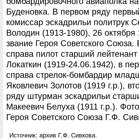
бомбардировочного авиаполка н
Буденовка. В первом ряду первы
комиссар эскадрильи политрук С
Володин (1913-1980), 26 октября 
звание Героя Советского Союза. 
справа пилот старший лейтенан
Локаткин (1919-24.06.1942), в пе
справа стрелок-бомбардир млад
Яковлевич Золотов (1919 г.р.), в
ряду штурман эскадрильи старш
Макеевич Белуха (1911 г.р.). Фот
Героя Советского Союза Г.Ф. Сив
Источник: архив Г.Ф. Сивкова.