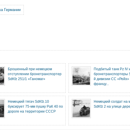
ка Германии
Брошенный при немецком
Подбитый танк Pz IV 
отступлении бронетранспортер
бронетранспортеры S
SdKfz 251/1 «Ганомаг»
й дивизии СС «Рейх» 
францу...
Немецкий тягач SdKfz.10
Немецкий солдат на 
буксирует 75-мм пушку РаК 40 по
SdKfz 2 на улице дер
дороге на территории СССР