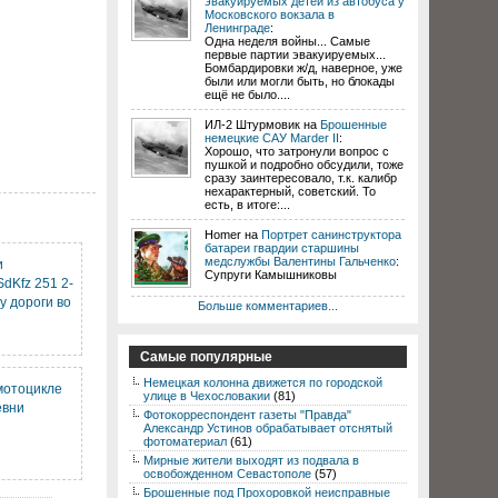
эвакуируемых детей из автобуса у
Московского вокзала в
Ленинграде
:
Одна неделя войны... Самые
первые партии эвакуируемых...
Бомбардировки ж/д, наверное, уже
были или могли быть, но блокады
ещё не было....
ИЛ-2 Штурмовик на
Брошенные
немецкие САУ Marder II
:
Хорошо, что затронули вопрос с
пушкой и подробно обсудили, тоже
сразу заинтересовало, т.к. калибр
нехарактерный, советский. То
есть, в итоге:...
Homer на
Портрет санинструктора
батареи гвардии старшины
медслужбы Валентины Гальченко
:
и
Супруги Камышниковы
dKfz 251 2-
у дороги во
Больше комментариев...
Самые популярные
Немецкая колонна движется по городской
мотоцикле
улице в Чехословакии
(81)
евни
Фотокорреспондент газеты "Правда"
Александр Устинов обрабатывает отснятый
фотоматериал
(61)
Мирные жители выходят из подвала в
освобожденном Севастополе
(57)
Брошенные под Прохоровкой неисправные