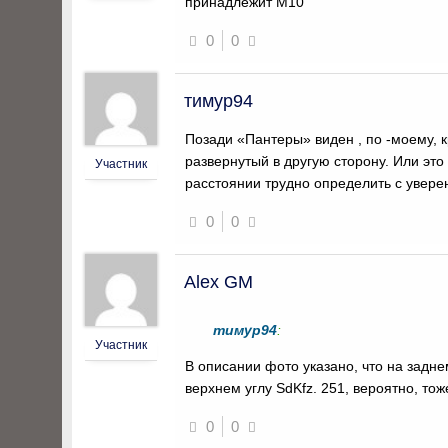
принадлежит М10
0
0
тимур94
Позади «Пантеры» виден , по -моему, 
развернутый в другую сторону. Или эт
Участник
расстоянии трудно определить с увере
0
0
Alex GM
тимур94
:
Участник
В описании фото указано, что на задн
верхнем углу SdKfz. 251, вероятно, тоже
0
0