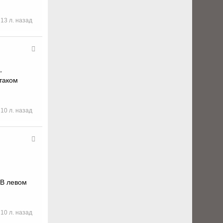
13 л. назад
,
 таком
10 л. назад
 В левом
10 л. назад