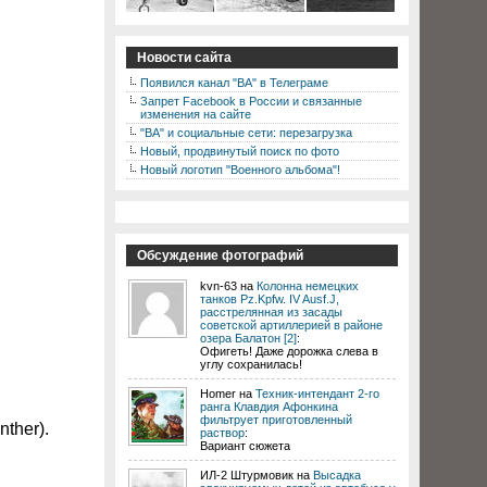
Новости сайта
Появился канал "ВА" в Телеграме
Запрет Facebook в России и связанные
изменения на сайте
"ВА" и социальные сети: перезагрузка
Новый, продвинутый поиск по фото
Новый логотип "Военного альбома"!
Обсуждение фотографий
kvn-63 на
Колонна немецких
танков Pz.Kpfw. IV Ausf.J,
расстрелянная из засады
советской артиллерией в районе
озера Балатон [2]
:
Офигеть! Даже дорожка слева в
углу сохранилась!
Homer на
Техник-интендант 2-го
ранга Клавдия Афонкина
фильтрует приготовленный
ther).
раствор
:
Вариант сюжета
ИЛ-2 Штурмовик на
Высадка