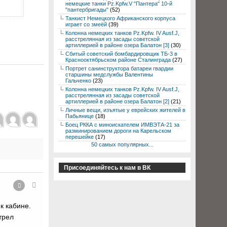
немецкие танки Pz.Kpfw.V "Пантера" 10-й
"пантербригады"
(52)
Танкист Немецкого Африканского корпуса
играет со змеёй
(39)
Колонна немецких танков Pz.Kpfw. IV Ausf.J,
расстрелянная из засады советской
артиллерией в районе озера Балатон [3]
(30)
Сбитый советский бомбардировщик ТБ-3 в
Краснооктябрьском районе Сталинграда
(27)
Портрет санинструктора батареи гвардии
старшины медслужбы Валентины
Гальченко
(23)
Колонна немецких танков Pz.Kpfw. IV Ausf.J,
расстрелянная из засады советской
артиллерией в районе озера Балатон [2]
(21)
Личные вещи, изъятые у еврейских жителей в
Пабьянице
(18)
Боец РККА с миноискателем ИМВЭТА-21 за
разминированием дороги на Карельском
перешейке
(17)
50 самых популярных...
Присоединяйтесь к нам в ВК
к кабине.
трел