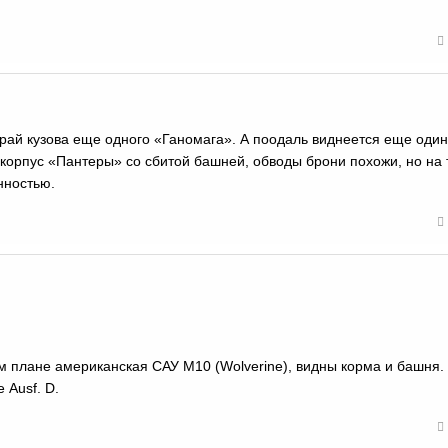
край кузова еще одного «Ганомага». А поодаль виднеется еще один
о корпус «Пантеры» со сбитой башней, обводы брони похожи, но на
нностью.
ем плане американская САУ M10 (Wolverine), видны корма и башня.
 Ausf. D.