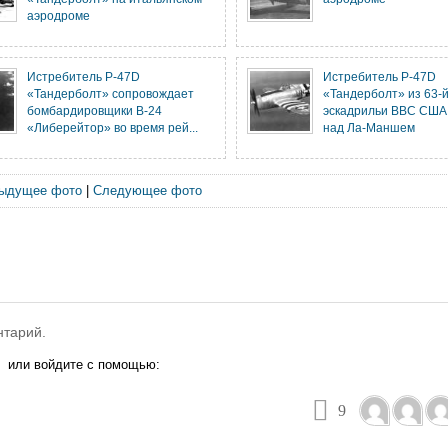
аэродроме
Истребитель P-47D
Истребитель P-47D
«Тандерболт» сопровождает
«Тандерболт» из 63-
бомбардировщики B-24
эскадрильи ВВС США 
«Либерейтор» во время рей...
над Ла-Маншем
ыдущее фото
|
Следующее фото
нтарий.
или войдите с помощью:
9