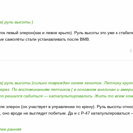
а( руль высоты )
ок левый элерон(как и левое крыло). Руль высоты это уже к стабил
вые самолёты стали устанавливать после ВМВ.
ла( руль высоты )сильно поврежден огнем зениток. Летчику круп
берег. По воспоминаниям летчиков ( в основном англичан и амер
кто решался садиться — катапультировались. Жить то всем хоч
ле элерон (он участвует в управлении по крену). Руль высоты относ
 оно вроде не выглядит побитым. Да и с P-47 катапультироваться 
лее ранняя