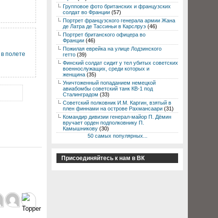
Групповое фото британских и французских
солдат во Франции
(57)
Портрет французского генерала армии Жана
де Латра де Тассиньи в Карслруэ
(46)
Портрет британского офицера во
Франции
(46)
й
Пожилая еврейка на улице Лодзинского
в полете
гетто
(39)
Финский солдат сидит у тел убитых советских
военнослужащих, среди которых и
женщина
(35)
Уничтоженный попаданием немецкой
авиабомбы советский танк КВ-1 под
Сталинградом
(33)
Советский полковник И.М. Каргин, взятый в
плен финнами на острове Рахмансаари
(31)
Командир дивизии генерал-майор П. Дёмин
вручает орден подполковнику П.
Камышникову
(30)
50 самых популярных...
Присоединяйтесь к нам в ВК