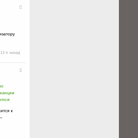
изатору
13 л. назад
но
иканцев
ется.
ится к
—