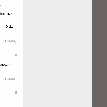
ак.
онёнными
рия D-21
13 л. назад
екающий
13 л. назад