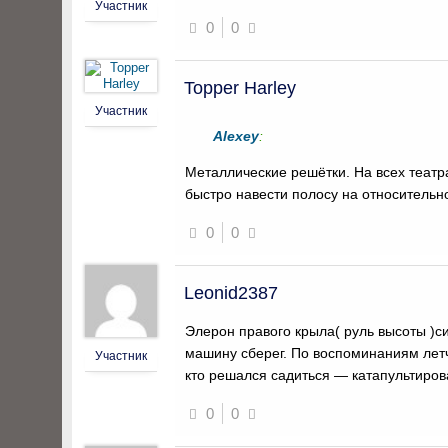
Участник
0
0
Topper Harley
Участник
Alexey
:
Металлические решётки. На всех теат
быстро навести полосу на относительн
0
0
Leonid2387
Элерон правого крыла( руль высоты )си
машину сберег. По воспоминаниям летч
Участник
кто решался садиться — катапультирова
0
0