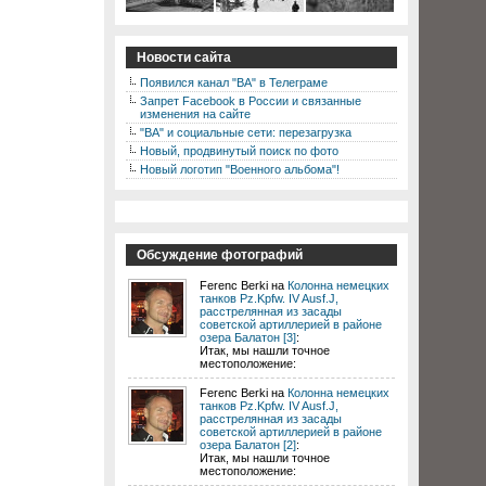
Новости сайта
Появился канал "ВА" в Телеграме
Запрет Facebook в России и связанные
изменения на сайте
"ВА" и социальные сети: перезагрузка
Новый, продвинутый поиск по фото
Новый логотип "Военного альбома"!
Обсуждение фотографий
Ferenc Berki на
Колонна немецких
танков Pz.Kpfw. IV Ausf.J,
расстрелянная из засады
советской артиллерией в районе
озера Балатон [3]
:
Итак, мы нашли точное
местоположение:
Ferenc Berki на
Колонна немецких
танков Pz.Kpfw. IV Ausf.J,
расстрелянная из засады
советской артиллерией в районе
озера Балатон [2]
:
Итак, мы нашли точное
местоположение: