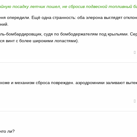
ийную посадку летчик пошел, не сбросив подвесной топливный б
 меня опередили. Ещё одна странность: оба элерона выглядят откл
ний.
ель-бомбардировщик, судя по бомбодержателям под крыльями. Се
лся винт с более широкими лопастями).
охоже и механизм сброса поврежден. аэродромники заливают выт
что ли?