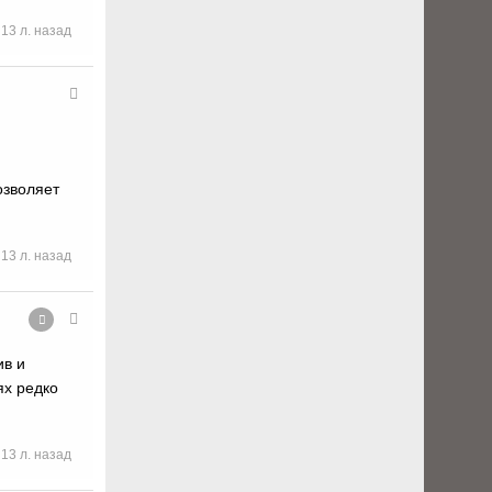
13 л. назад
озволяет
13 л. назад
ив и
ях редко
13 л. назад