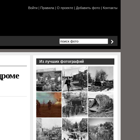
Войти
|
Правила
|
О проекте
|
Добавить фото
|
Контакты
Из лучших фотографий
дроме