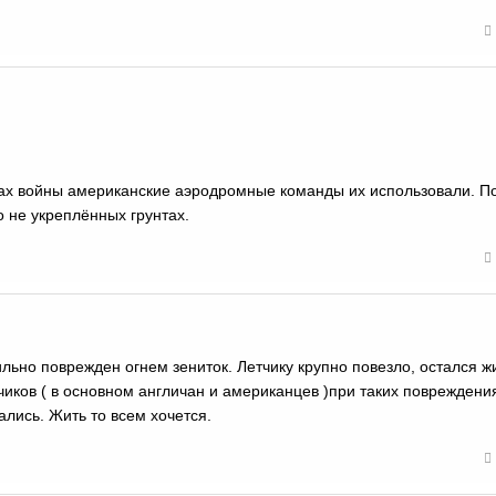
рах войны американские аэродромные команды их использовали. П
о не укреплённых грунтах.
льно поврежден огнем зениток. Летчику крупно повезло, остался ж
иков ( в основном англичан и американцев )при таких повреждени
лись. Жить то всем хочется.