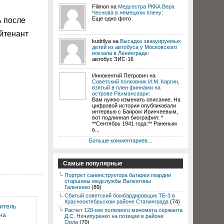
Filimon на
Медсестра РККА Вера
Чеснова в немецком плену
:
Еще одно фото
А после
йтенант
kudrilya на
Высадка эвакуируемых
детей из автобуса у Московского
вокзала в Ленинграде
:
автобус ЗИС-16
Иннокентий Петрович на
Советский полковник И.М. Каргин,
взятый в плен финнами на
острове Рахмансаари
:
Вам нужно изменить описание. На
цифровой истории опубликовали
интервью с Баиром Иринчеевым,
вот подлинная биография: *
**Сентябрь 1941 года:** Раненым
в...
Больше комментариев...
Самые популярные
Портрет санинструктора батареи гвардии
старшины медслужбы Валентины
Гальченко
(89)
Сбитый советский бомбардировщик ТБ-3 в
Краснооктябрьском районе Сталинграда
(74)
итель
Расчет 120-мм полкового миномета сержанта
на
Д.С. Ничипуренко на позиции в районе
Орла
(70)