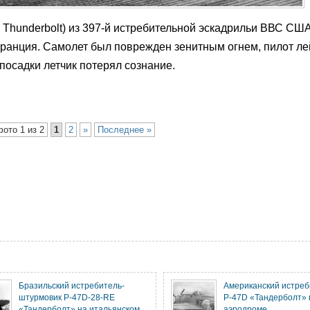
 Thunderbolt) из 397-й истребительной эскадрильи ВВС СШ
ранция. Самолет был поврежден зенитным огнем, пилот ле
 посадки летчик потерял сознание.
фото 1 из 2
1
2
»
Последнее »
Бразильский истребитель-
Американский истреб
штурмовик P-47D-28-RE
Р-47D «Тандерболт» 
«Тандерболт» на итальянском
аэродроме