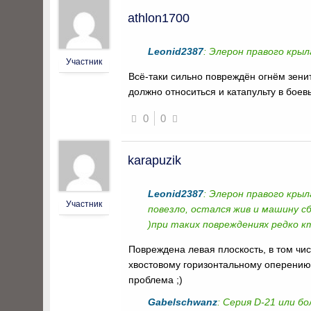
athlon1700
Leonid2387
: Элерон правого крыл
Участник
Всё-таки сильно повреждён огнём зенит
должно относиться и катапульту в бое
0
0
karapuzik
Leonid2387
: Элерон правого кры
Участник
повезло, остался жив и машину с
)при таких повреждениях редко 
Повреждена левая плоскость, в том чис
хвостовому горизонтальному оперению,
проблема ;)
Gabelschwanz
: Серия D-21 или бо