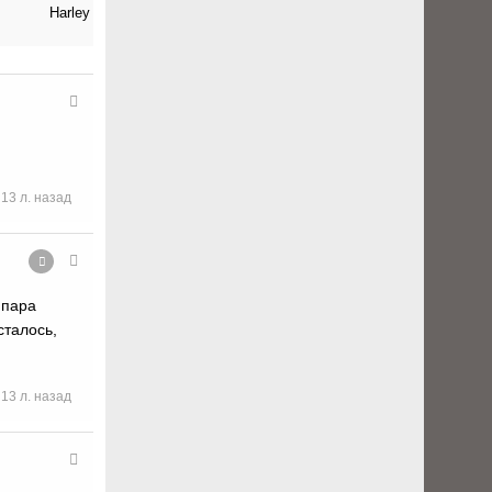
13 л. назад
 пара
сталось,
13 л. назад